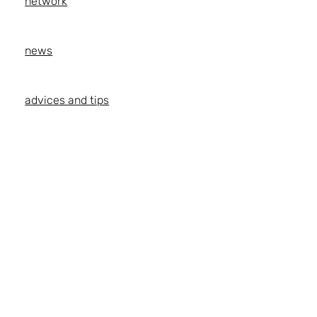
network
news
advices and tips